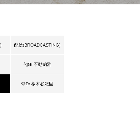
)
配信(BROADCASTING)
🐆Gt.不動豹雅
🩷Dr.桜木谷妃里