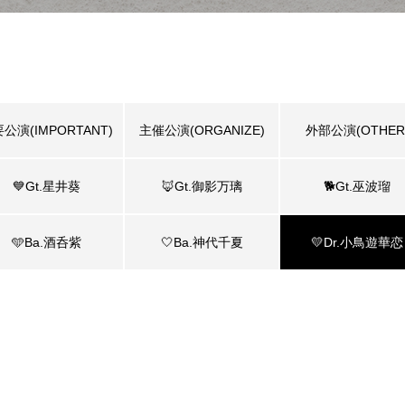
公演(IMPORTANT)
主催公演(ORGANIZE)
外部公演(OTHER
💙Gt.星井葵
🦊Gt.御影万璃
🐕Gt.巫波瑠
🩵Ba.酒呑紫
🤍Ba.神代千夏
💛Dr.小鳥遊華恋