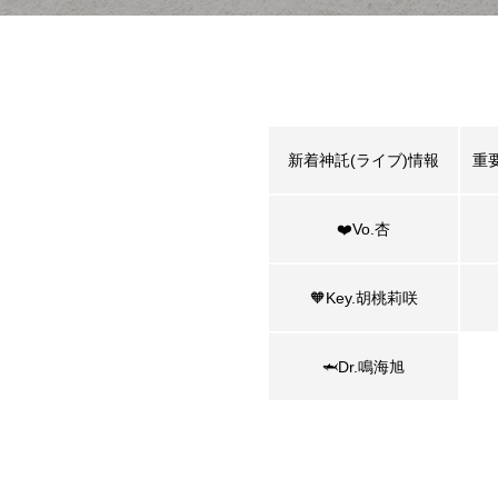
新着神託(ライブ)情報
重要
❤️Vo.杏
🧡Key.胡桃莉咲
🦈Dr.鳴海旭