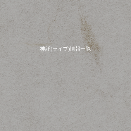
神
託
(
ラ
イ
ブ
)
情
報
一
覧