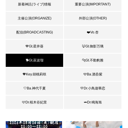
新着神託(ライブ)情報
重要公演(IMPORTANT)
主催公演(ORGANIZE)
外部公演(OTHER)
配信(BROADCASTING)
❤️Vo.杏
💙Gt.星井葵
🦊Gt.御影万璃
🐕Gt.巫波瑠
🐆Gt.不動豹雅
🧡Key.胡桃莉咲
🩵Ba.酒呑紫
🤍Ba.神代千夏
💛Dr.小鳥遊華恋
🩷Dr.桜木谷妃里
🦈Dr.鳴海旭