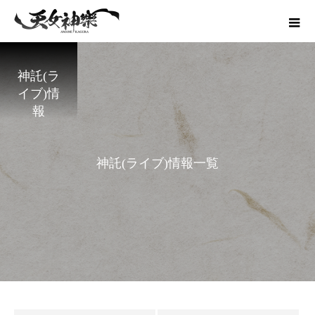
神託(ラ
イブ)情
報
神
託
(
ラ
イ
ブ
)
情
報
一
覧