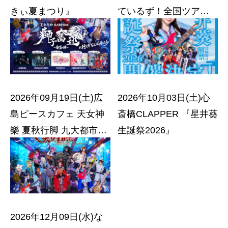
きぃ夏まつり』
ているず！全国ツアー
2026 エレクトリカルク
エスト〜過ぎ去りし時
を求めて〜』
2026年09月19日(土)広
2026年10月03日(土)心
島ピースカフェ 天女神
斎橋CLAPPER 『星井葵
樂 夏秋行脚 九大都市
生誕祭2026』
TOUR【広島】『獅子奮
迅』〜安芸の陣〜
2026年12月09日(水)な