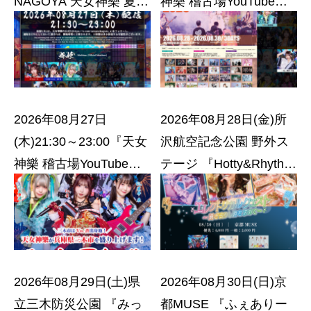
NAGOYA 天女神樂 夏秋
神樂 稽古場YouTubeト
行脚 九大都市
ーク配信オンラインチ
TOUR【愛知】『獅子奮
ェキ会』
迅』〜尾張の陣〜
2026年08月27日
2026年08月28日(金)所
(木)21:30～23:00『天女
沢航空記念公園 野外ス
神樂 稽古場YouTubeト
テージ 『Hotty&Rhythm
ーク配信オンラインチ
2026 Summer
ェキ会』
Festival』DAY-1
2026年08月29日(土)県
2026年08月30日(日)京
立三木防災公園 『みっ
都MUSE 『ふぇありー