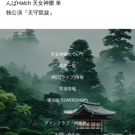
んばHatch 天女神樂 単
独公演『天守凱旋』
天女神樂について
演者一覧
神託(ライブ)情報
音源情報
通信販売(WEBSHOP)
SNS
ファンクラブ『神樂衆』
お問い合わせ