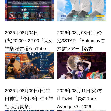
2026年08月04日
2026年08月08日(土)今
(火)20:00～22:00『天女
池3STAR 『Hakumayご
神樂 稽古場YouTubeト
挨拶ツアー【名古
ーク配信オンラインチ
屋】』
ェキ会』
2026年08月09日(日)生
2026年08月11日(火)青
田神社『令和8年 生田神
山RizM 『炎のRock
社 大海夏祭』
Avengers7 -2026