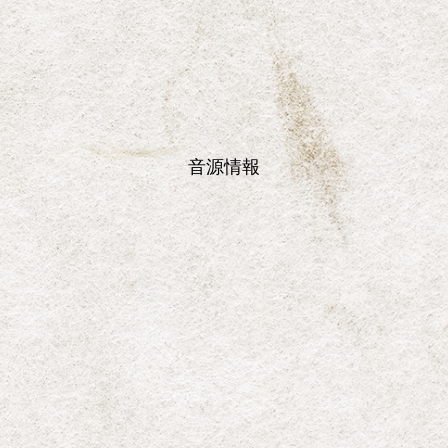
音
源
情
報