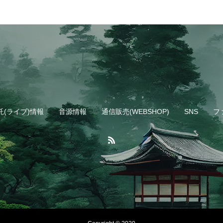
託(ライブ)情報
音源情報
通信販売(WEBSHOP)
SNS
フ