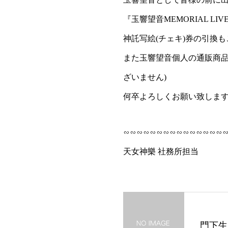
『玉響望音MEMORIAL L
神託写絵(チェキ)券の引換
また玉響望音個人の通販商品に
ざいません)
何卒よろしくお願い致しま
∽∽∽∽∽∽∽∽∽∽∽∽∽∽∽
天女神樂 社務所担当
門下生