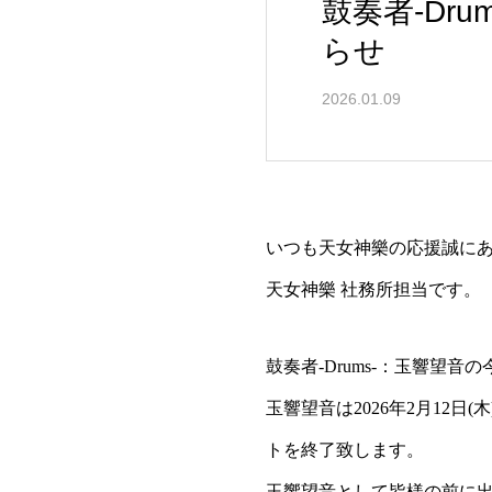
鼓奏者-Dr
らせ
2026.01.09
いつも天女神樂の応援誠に
天女神樂 社務所担当です。
鼓奏者-Drums-：玉響望
玉響望音は2026年2月12日(
トを終了致します。
玉響望音として皆様の前に出演