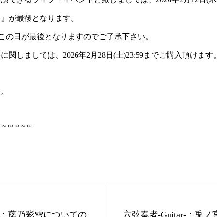
IVE』が最後となります。
もこの日が最後となりますのでご了承下さい。
関しましては、2026年2月28日(土)23:59までご購入頂けま
す。
∽∽∽∽∽∽
：藤乃彩雪についての
六弦奏者-Guitar-：兎